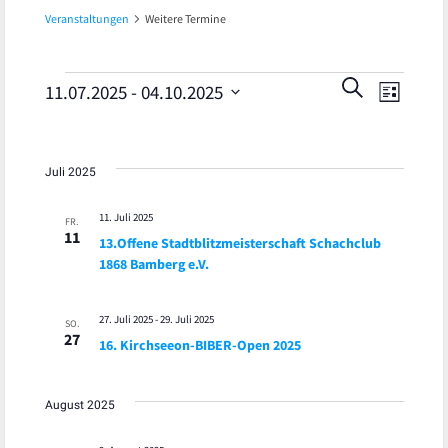
Veranstaltungen
Weitere Termine
Veran
Veranstaltungen
Veranst
SUCHE
11.07.2025
 - 
04.10.2025
LISTE
Ansic
Datum
Suche
wählen.
Navig
und
Juli 2025
Ansicht
11. Juli 2025
FR.
11
13.Offene Stadtblitzmeisterschaft Schachclub
Navigat
1868 Bamberg e.V.
27. Juli 2025
-
29. Juli 2025
SO.
27
16. Kirchseeon-BIBER-Open 2025
August 2025