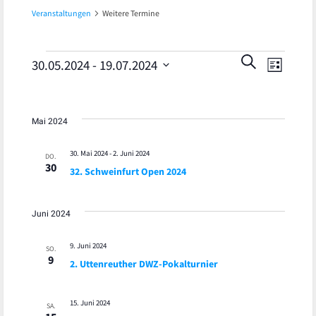
Veranstaltungen
Weitere Termine
Veran
Veranstaltungen
Veranst
SUCHE
30.05.2024
 - 
19.07.2024
LISTE
Ansic
Datum
Suche
wählen.
Navig
und
Mai 2024
Ansicht
30. Mai 2024
-
2. Juni 2024
DO.
30
32. Schweinfurt Open 2024
Navigat
Juni 2024
9. Juni 2024
SO.
9
2. Uttenreuther DWZ-Pokalturnier
15. Juni 2024
SA.