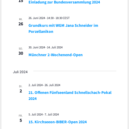
15
Einladung zur Bundesversammlung 2024
26. Juni 2024 - 14:30
-
18:30
CEST
MI.
26
Grundkurs mit WGM Jana Schneider im
Porzellanikon
30. Juni 2024
-
14. Juli 2024
SO.
30
Münchner 2-Wochenend-Open
Juli 2024
2. Juli 2024
-
26. Juli 2024
DI.
2
21. Offenen Fünfseenland Schnellschach-Pokal
2024
5. Juli 2024
-
7. Juli 2024
FR.
5
15. Kirchseeon-BIBER-Open 2024