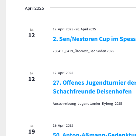
April 2025
12. April 2025
-
20. April 2025
SA.
12
2. Sen/Nestoren Cup im Spess
250411_0419_Ü65Nest_Bad Soden 2025
12. April 2025
SA.
12
27. Offenes Jugendturnier de
Schachfreunde Deisenhofen
Ausschreibung_Jugendturnier_Kyberg_2025
19. April 2025
SA.
19
50. Anton-Aßmann-Gedenktur