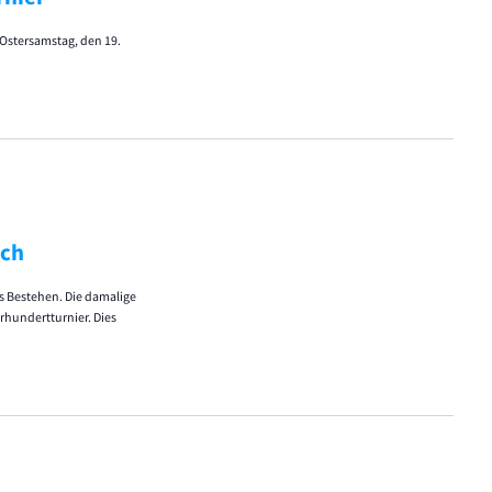
stersamstag, den 19.
ach
es Bestehen. Die damalige
rhundertturnier. Dies