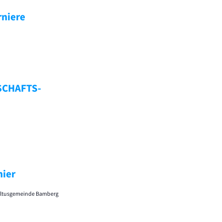
rniere
SCHAFTS-
nier
 Kultusgemeinde Bamberg