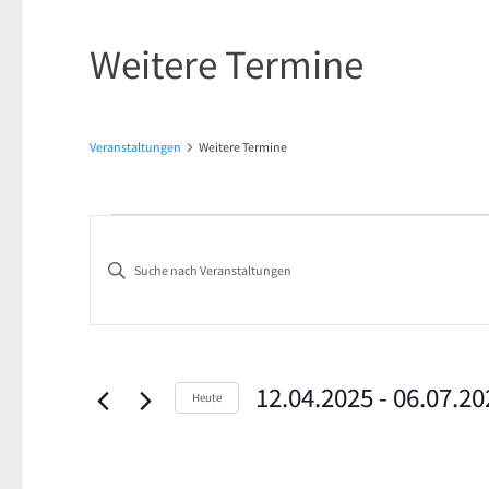
Weitere Termine
Veranstaltungen
Weitere Termine
Veranstaltungen
Veranstaltungen
Bitte
Suche
Schlüsselwort
und
eingeben.
Suche
Ansichten,
nach
12.04.2025
 - 
06.07.20
Heute
Navigation
Veranstaltungen
Datum
Schlüsselwort.
wählen.