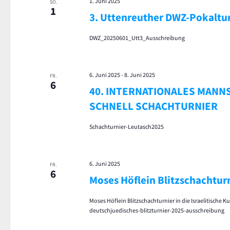
1. Juni 2025
SO.
1
3. Uttenreuther DWZ-Pokaltu
DWZ_20250601_Utt3_Ausschreibung
6. Juni 2025
-
8. Juni 2025
FR.
6
40. INTERNATIONALES MANN
SCHNELL SCHACHTURNIER
Schachturnier-Leutasch2025
6. Juni 2025
FR.
6
Moses Höflein Blitzschachtur
Moses Höflein Blitzschachturnier in die Israelitische
deutschjuedisches-blitzturnier-2025-ausschreibung