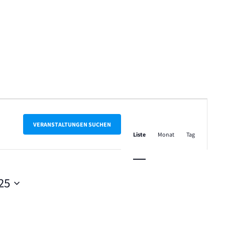
Veranstalt
Ansichten-
VERANSTALTUNGEN SUCHEN
Liste
Monat
Tag
Navigation
25