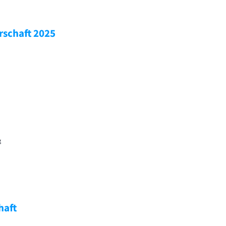
rschaft 2025
g
haft