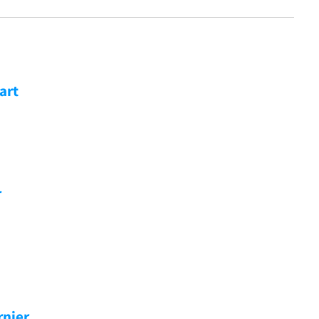
art
r
nier