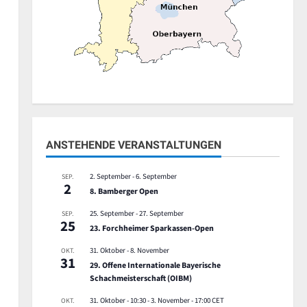
ANSTEHENDE VERANSTALTUNGEN
2. September
-
6. September
SEP.
2
8. Bamberger Open
25. September
-
27. September
SEP.
25
23. Forchheimer Sparkassen-Open
31. Oktober
-
8. November
OKT.
31
29. Offene Internationale Bayerische
Schachmeisterschaft (OIBM)
31. Oktober - 10:30
-
3. November - 17:00
CET
OKT.