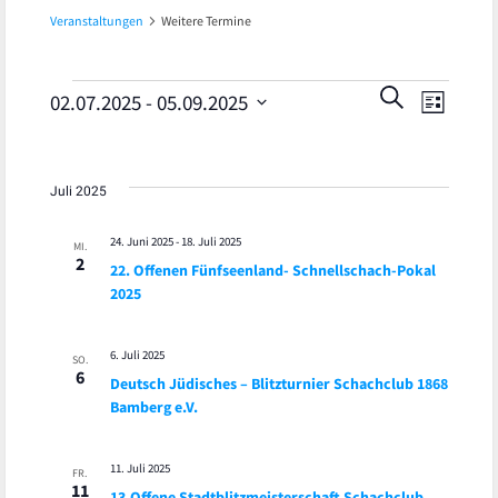
Veranstaltungen
Weitere Termine
Veran
Veranstaltungen
Veranst
SUCHE
02.07.2025
 - 
05.09.2025
LISTE
Ansic
Datum
Suche
wählen.
Navig
und
Juli 2025
Ansicht
24. Juni 2025
-
18. Juli 2025
MI.
2
22. Offenen Fünfseenland- Schnellschach-Pokal
Navigat
2025
6. Juli 2025
SO.
6
Deutsch Jüdisches – Blitzturnier Schachclub 1868
Bamberg e.V.
11. Juli 2025
FR.
11
13.Offene Stadtblitzmeisterschaft Schachclub