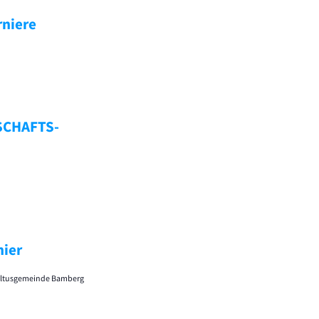
rniere
SCHAFTS-
nier
 Kultusgemeinde Bamberg