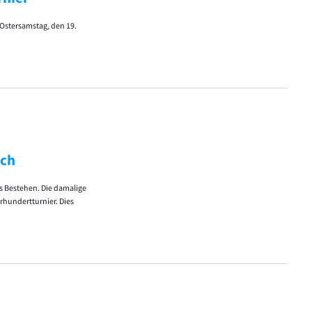
stersamstag, den 19.
ach
es Bestehen. Die damalige
rhundertturnier. Dies