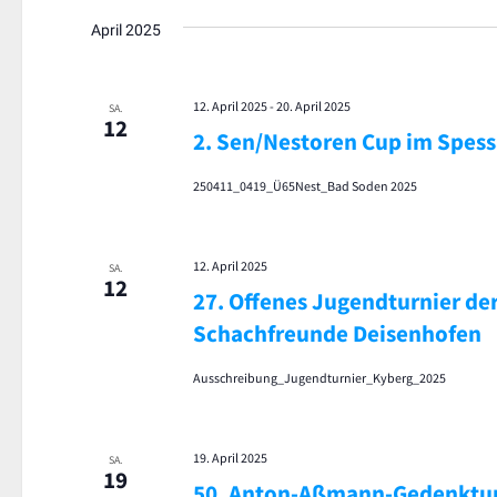
April 2025
12. April 2025
-
20. April 2025
SA.
12
2. Sen/Nestoren Cup im Spess
250411_0419_Ü65Nest_Bad Soden 2025
12. April 2025
SA.
12
27. Offenes Jugendturnier de
Schachfreunde Deisenhofen
Ausschreibung_Jugendturnier_Kyberg_2025
19. April 2025
SA.
19
50. Anton-Aßmann-Gedenktur