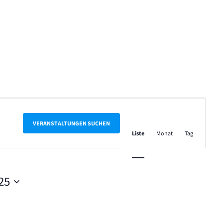
Veranstalt
Ansichten-
VERANSTALTUNGEN SUCHEN
Liste
Monat
Tag
Navigation
25