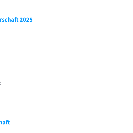
rschaft 2025
g
haft