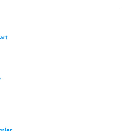
art
r
nier