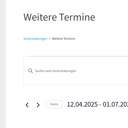
Weitere Termine
Veranstaltungen
Weitere Termine
Veranstaltungen
Veranstaltungen
Bitte
Suche
Schlüsselwort
und
eingeben.
Suche
Ansichten,
nach
12.04.2025
 - 
01.07.20
Heute
Navigation
Veranstaltungen
Datum
Schlüsselwort.
wählen.