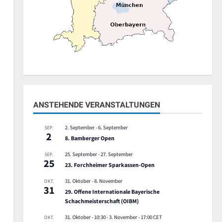
ANSTEHENDE VERANSTALTUNGEN
2. September
-
6. September
SEP.
2
8. Bamberger Open
25. September
-
27. September
SEP.
25
23. Forchheimer Sparkassen-Open
31. Oktober
-
8. November
OKT.
31
29. Offene Internationale Bayerische
Schachmeisterschaft (OIBM)
31. Oktober - 10:30
-
3. November - 17:00
CET
OKT.