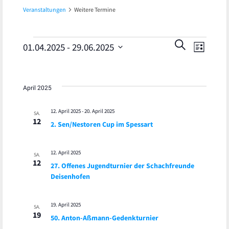
Veranstaltungen
Weitere Termine
Veran
Veranstaltungen
Veranst
SUCHE
01.04.2025
 - 
29.06.2025
LISTE
Ansic
Datum
Suche
wählen.
Navig
und
April 2025
Ansicht
12. April 2025
-
20. April 2025
SA.
12
2. Sen/Nestoren Cup im Spessart
Navigat
12. April 2025
SA.
12
27. Offenes Jugendturnier der Schachfreunde
Deisenhofen
19. April 2025
SA.
19
50. Anton-Aßmann-Gedenkturnier