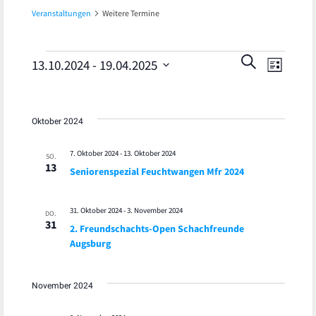
Veranstaltungen
Weitere Termine
Veran
Veranstaltungen
Veranst
SUCHE
13.10.2024
 - 
19.04.2025
LISTE
Ansic
Datum
Suche
wählen.
Navig
und
Oktober 2024
Ansicht
7. Oktober 2024
-
13. Oktober 2024
SO.
13
Seniorenspezial Feuchtwangen Mfr 2024
Navigat
31. Oktober 2024
-
3. November 2024
DO.
31
2. Freundschachts-Open Schachfreunde
Augsburg
November 2024