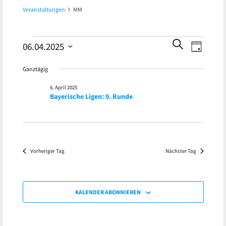
Veranstaltungen
MM
Veran
Veranstaltungen
Veranst
SUCHE
06.04.2025
TAG
Ansic
Datum
für
Suche
Ganztägig
wählen.
Navig
6.
und
6. April 2025
Bayerische Ligen: 9. Runde
April
Ansicht
2025
Navigat
Vorheriger Tag
Nächster Tag
KALENDER ABONNIEREN