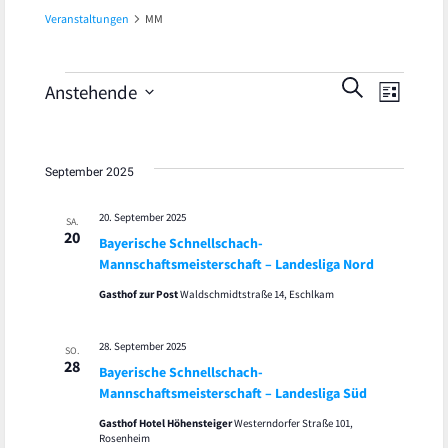
Veranstaltungen
MM
Veran
Veranstaltungen
Veranst
SUCHE
Anstehende
LISTE
Ansic
Datum
Suche
wählen.
Navig
und
September 2025
Ansicht
20. September 2025
SA.
20
Bayerische Schnellschach-
Navigat
Mannschaftsmeisterschaft – Landesliga Nord
Gasthof zur Post
Waldschmidtstraße 14, Eschlkam
28. September 2025
SO.
28
Bayerische Schnellschach-
Mannschaftsmeisterschaft – Landesliga Süd
Gasthof Hotel Höhensteiger
Westerndorfer Straße 101,
Rosenheim