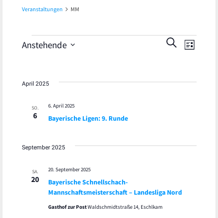
Veranstaltungen
MM
Veran
Veranstaltungen
Veranst
SUCHE
Anstehende
LISTE
Ansic
Datum
Suche
wählen.
Navig
und
April 2025
Ansicht
6. April 2025
SO.
6
Bayerische Ligen: 9. Runde
Navigat
September 2025
20. September 2025
SA.
20
Bayerische Schnellschach-
Mannschaftsmeisterschaft – Landesliga Nord
Gasthof zur Post
Waldschmidtstraße 14, Eschlkam