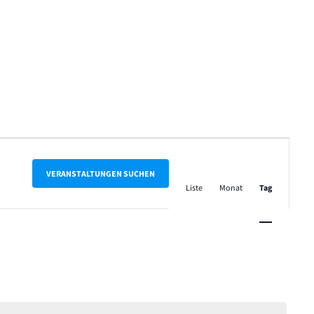
Veranstalt
Ansichten-
VERANSTALTUNGEN SUCHEN
Liste
Monat
Tag
Navigation