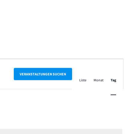
Veranstalt
Ansichten-
VERANSTALTUNGEN SUCHEN
Liste
Monat
Tag
Navigation