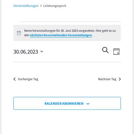
Veranstaltungen
Leistungssport
Veranstaltungen
Keine Veranstaltungen für 30. Juni 2023 vorgesehen. Hier geht es zu
Hinweis
den
nächsten bevorstehenden Veranstaltungen
.
für
Veran
Veranst
SUCHE
30.
30.06.2023
TAG
Ansic
Datum
Suche
Juni
wählen.
Navig
und
2023
Vorheriger Tag
Nächster Tag
Ansicht
Navigat
KALENDER ABONNIEREN