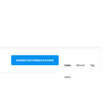
Veranstalt
Ansichten-
VERANSTALTUNGEN SUCHEN
Liste
Monat
Tag
Navigation