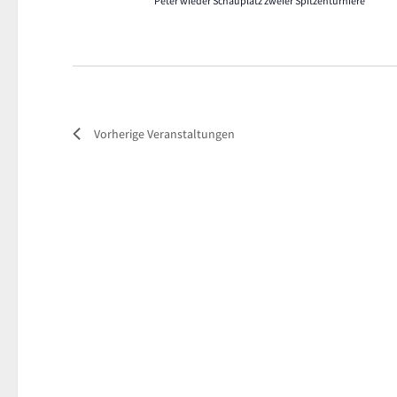
Peter wieder Schauplatz zweier Spitzenturniere
Vorherige
Veranstaltungen