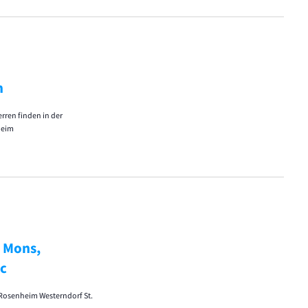
m
rren finden in der
heim
 Mons,
tc
n Rosenheim Westerndorf St.