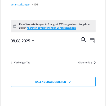
Veranstaltungen
EM
Veranstaltungen
Keine Veranstaltungen für 8. August 2025 vorgesehen. Hier geht es
Hinweis
zu den
nächsten bevorstehenden Veranstaltungen
.
für
Veran
Veranst
SUCHE
8.
08.08.2025
TAG
Ansic
Datum
Suche
August
wählen.
Navig
und
2025
Vorheriger Tag
Nächster Tag
Ansicht
Navigat
KALENDER ABONNIEREN