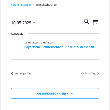
Veranstaltungen
Schnellschach EM
Veran
Veranstaltungen
Veranst
SUCHE
10.05.2025
TAG
Ansic
Datum
für
Suche
Ganztägig
wählen.
Navig
10.
und
10. Mai 2025
-
11. Mai 2025
Bayerische Schnellschach-Einzelmeisterschaft
Mai
Ansicht
2025
Navigat
Vorheriger Tag
Nächster Tag
KALENDER ABONNIEREN