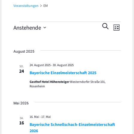
Veranstaltungen
EM
Veran
Veranstaltungen
Veranst
SUCHE
Anstehende
LISTE
Ansic
Datum
Suche
wählen.
Navig
und
August 2025
Ansicht
24. August 2025
-
30. August 2025
SO.
24
Bayerische Einzelmeisterschaft 2025
Navigat
Gasthof Hotel Höhensteiger
Westerndorfer Straße 101,
Rosenheim
Mai 2026
16. Mai
-
17. Mai
SA.
16
Bayerische Schnellschach-Einzelmeisterschaft
2026