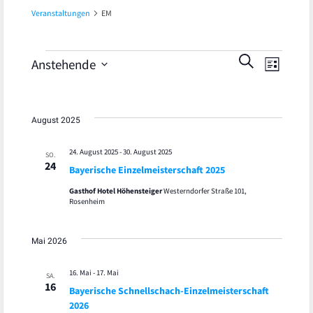
Veranstaltungen
EM
Veran
Veranstaltungen
Veranst
SUCHE
Anstehende
LISTE
Ansic
Datum
Suche
wählen.
Navig
und
August 2025
Ansicht
24. August 2025
-
30. August 2025
SO.
24
Bayerische Einzelmeisterschaft 2025
Navigat
Gasthof Hotel Höhensteiger
Westerndorfer Straße 101,
Rosenheim
Mai 2026
16. Mai
-
17. Mai
SA.
16
Bayerische Schnellschach-Einzelmeisterschaft
2026