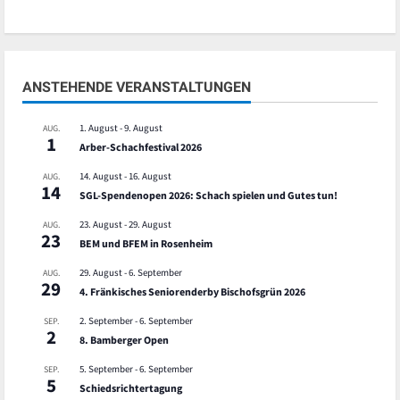
ANSTEHENDE VERANSTALTUNGEN
1. August
-
9. August
AUG.
1
Arber-Schachfestival 2026
14. August
-
16. August
AUG.
14
SGL-Spendenopen 2026: Schach spielen und Gutes tun!
23. August
-
29. August
AUG.
23
BEM und BFEM in Rosenheim
29. August
-
6. September
AUG.
29
4. Fränkisches Seniorenderby Bischofsgrün 2026
2. September
-
6. September
SEP.
2
8. Bamberger Open
5. September
-
6. September
SEP.
5
Schiedsrichtertagung